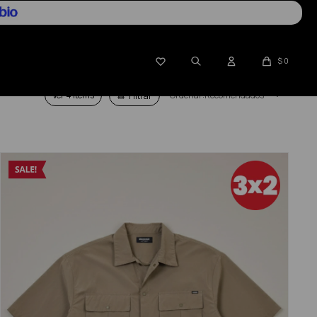

$
0
Ver
Recomendados