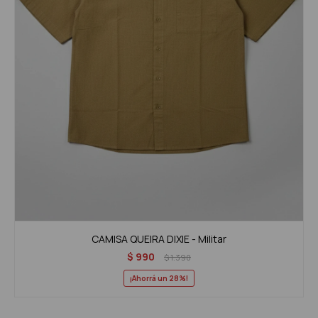
CAMISA QUEIRA DIXIE - Militar
$
990
$
1.390
28