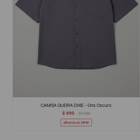
CAMISA QUEIRA DIXIE - Gris Oscuro
$
990
$
1.390
28