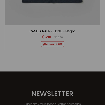
CAMISA RAENYS DIXIE - Negro
$
390
$
1.490
73
NEWSLETTER
¡Suscribite y recibí todas nuestras novedades!