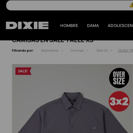
HOMBRE
DAMA
ADOLESCEN
CAMISAS EN SALE TALLE XS
Quitar fil
Filtrando por:
Vestimenta
Camisas
Talle XS