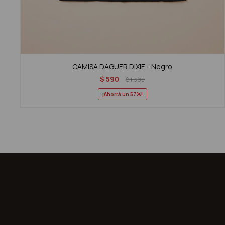
CAMISA DAGUER DIXIE - Negro
$
590
$
1.390
57