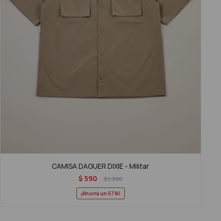
CAMISA DAGUER DIXIE - Militar
$
590
$
1.390
57