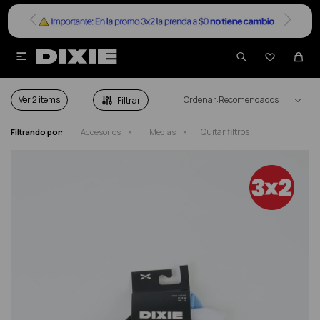


MEDIAS HOMBRE
Ver
Recomendados
Quitar filtros
Filtrando por:
Accesorios
Medias