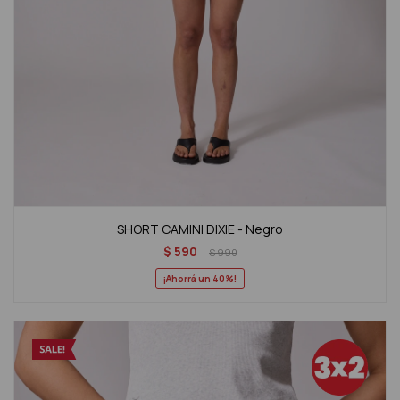
SHORT CAMINI DIXIE - Negro
$
590
$
990
40