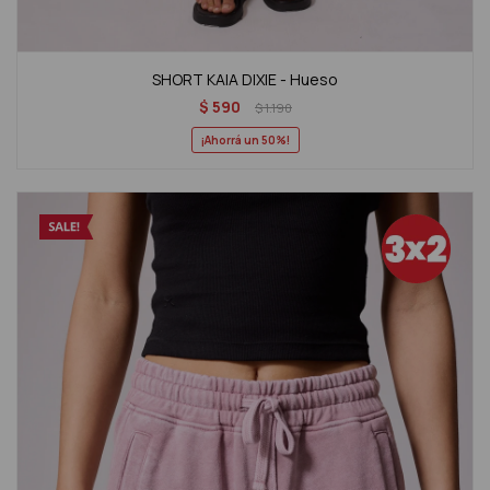
SHORT KAIA DIXIE - Hueso
$
590
$
1.190
50