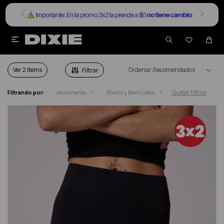


SHORTS Y BERMUDAS DAMA
Ver
Recomendados
Quitar filtros
Filtrando por:
Vestimenta
Shorts y Bermudas