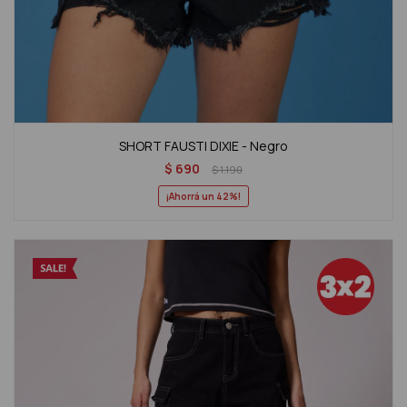
SHORT FAUSTI DIXIE - Negro
$
690
$
1.190
42