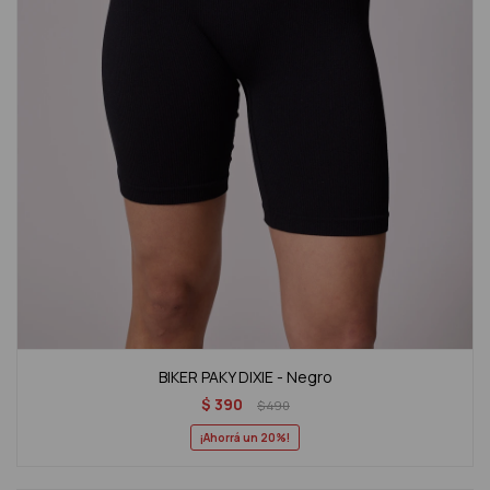
BIKER PAKY DIXIE - Negro
$
390
$
490
20