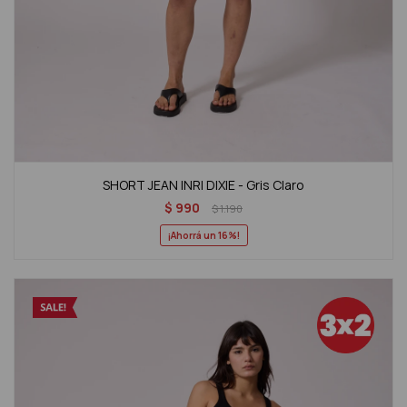
SHORT JEAN INRI DIXIE - Gris Claro
$
990
$
1.190
16