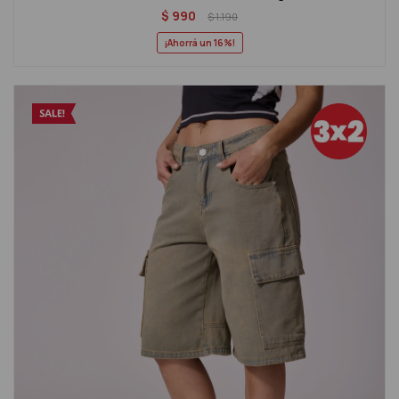
$
990
$
1.190
16