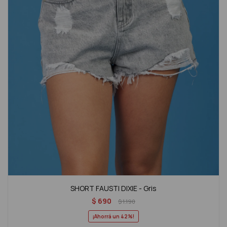
SHORT FAUSTI DIXIE - Gris
$
690
$
1.190
42