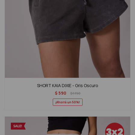
SHORT KAIA DIXIE - Gris Oscuro
$
590
$
1.190
50