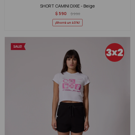
SHORT CAMINI DIXIE - Beige
$
590
$
990
40