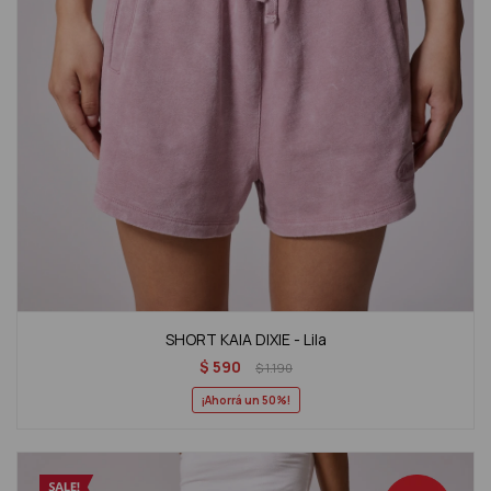
SHORT KAIA DIXIE - Lila
$
590
$
1.190
50