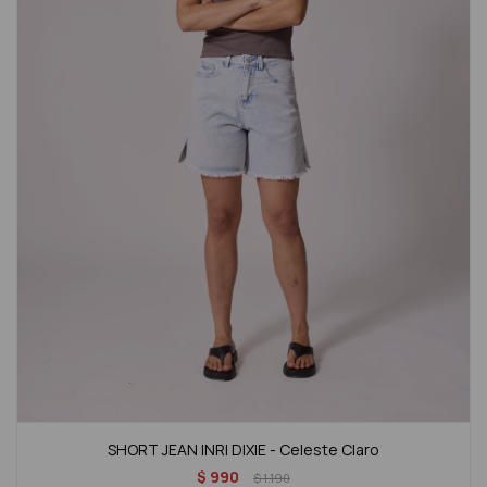
SHORT JEAN INRI DIXIE - Celeste Claro
$
990
$
1.190