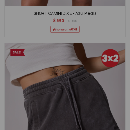
SHORT CAMINI DIXIE - Azul Piedra
$
590
$
990
40