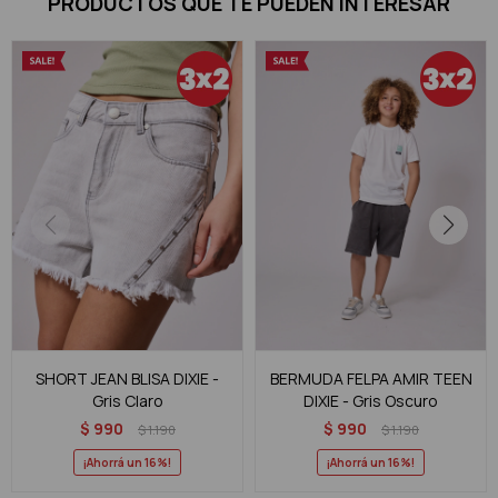
PRODUCTOS QUE TE PUEDEN INTERESAR
SHORT JEAN BLISA DIXIE -
BERMUDA FELPA AMIR TEEN
Gris Claro
DIXIE - Gris Oscuro
$
990
$
990
$
1.190
$
1.190
16
16