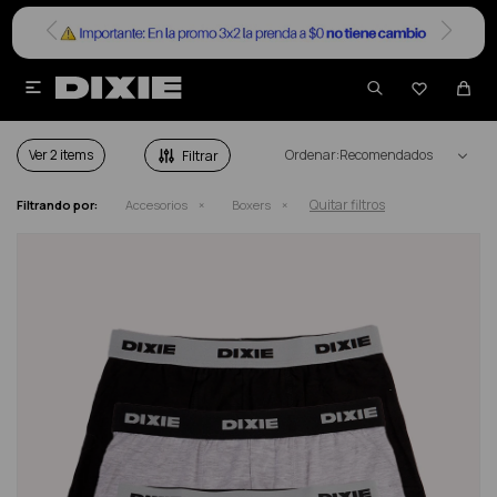


BOXERS HOMBRE
Ver
Recomendados
Quitar filtros
Filtrando por:
Accesorios
Boxers