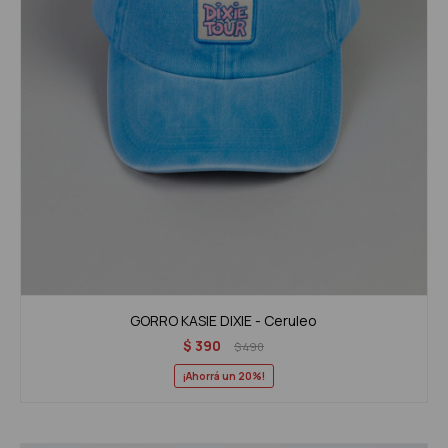
GORRO KASIE DIXIE - Ceruleo
$
390
$
490
20