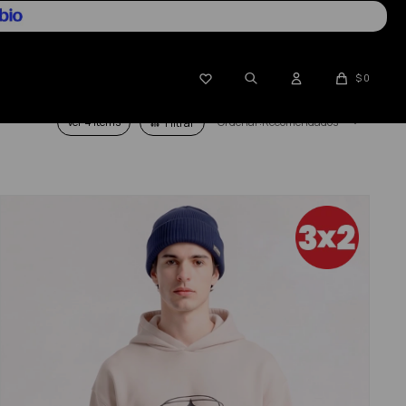

$
0
Ver
Recomendados