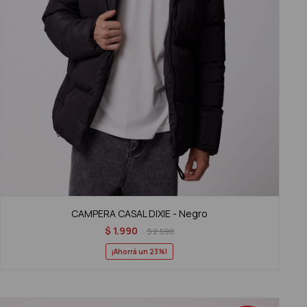
CAMPERA CASAL DIXIE - Negro
$
1.990
$
2.590
23