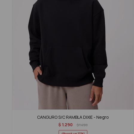
CANGURO S/C RAMBLA DIXIE - Negro
$
1.290
$
1.490
13