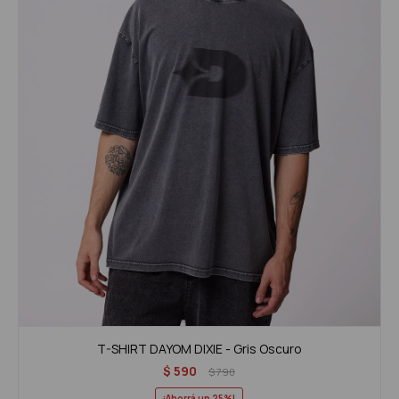
T-SHIRT DAYOM DIXIE - Gris Oscuro
$
590
$
790
25