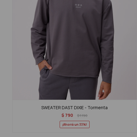
SWEATER DAST DIXIE - Tormenta
$
790
$
1.190
33