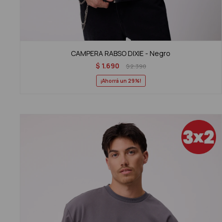
CAMPERA RABSO DIXIE - Negro
$
1.690
$
2.390
29