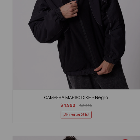
CAMPERA MARSO DIXIE - Negro
$
1.990
$
2.590
23