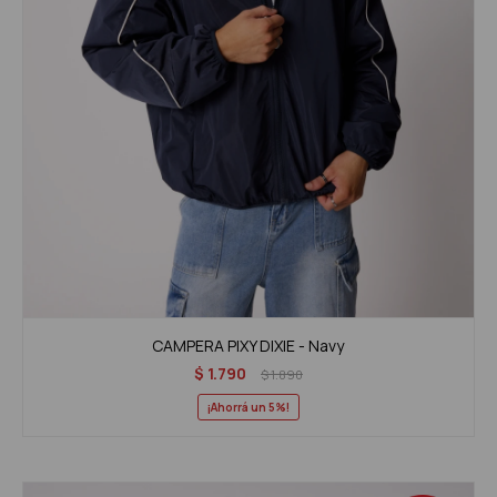
CAMPERA PIXY DIXIE - Navy
$
1.790
$
1.890
5