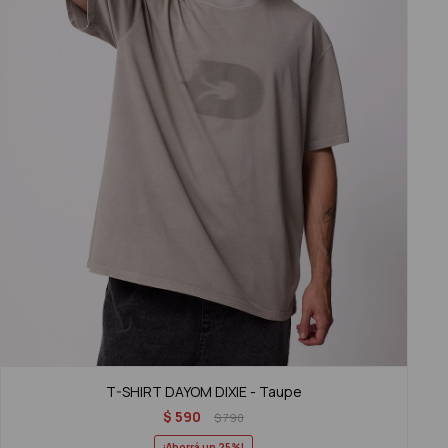
T-SHIRT DAYOM DIXIE - Taupe
$
590
$
790
25