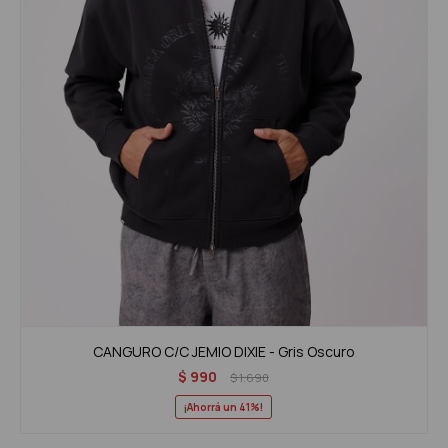
CANGURO C/C JEMIO DIXIE - Gris Oscuro
$
990
$
1.690
41