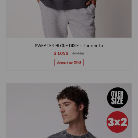
SWEATER BLOKE DIXIE - Tormenta
$
1.090
$
1.290
15