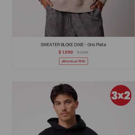
SWEATER BLOKE DIXIE - Gris Plata
$
1.090
$
1.290
15