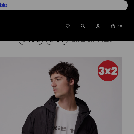

$
0
Ver
Recomendados