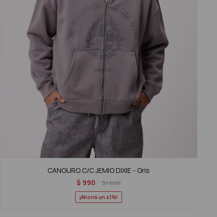
CANGURO C/C JEMIO DIXIE - Gris
$
990
$
1.690
41