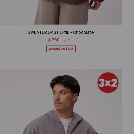
SWEATER DAST DIXIE - Chocolate
$
790
$
1.190
33