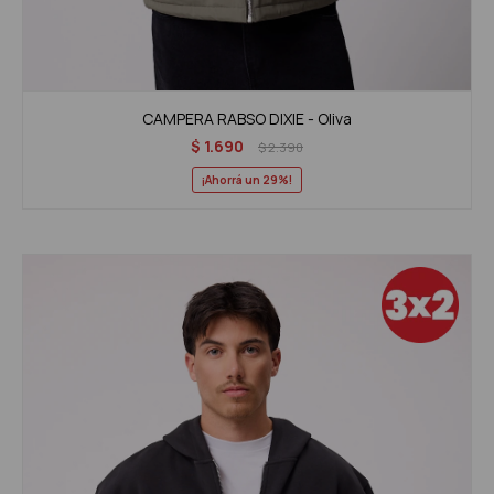
CAMPERA RABSO DIXIE - Oliva
$
1.690
$
2.390
29