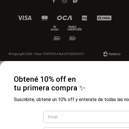



© Copyright 2026 / Dixie / FORTER S.A Rut 213720560017
Obtené 10% off en
tu primera compra ✨
Fenicio
Suscribite, obtené un 10% off y enterate de todas las n