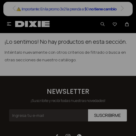


NO SE HAN RECUPERADO PRODUCTOS
¡Lo sentimos! No hay productos en esta sección.
Inténtalo nuevamente con otros criterios de filtrado o busca en
otras secciones de nuestro catálogo.
NEWSLETTER
¡Suscribite y recibí todas nuestras novedades!
SUSCRIBIRME