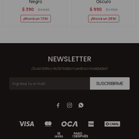
Negro
Oscuro
$
390
$
990
$
1.490
$
1.390
73
28
NEWSLETTER
¡Suscribite y recibí todas nuestras novedades!
SUSCRIBIRME


