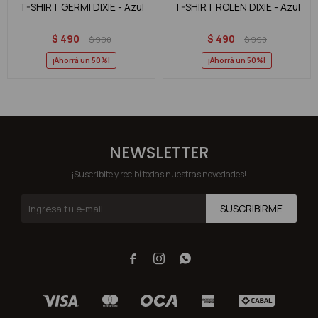
T-SHIRT GERMI DIXIE - Azul
T-SHIRT ROLEN DIXIE - Azul
$
490
$
490
$
990
$
990
50
50
NEWSLETTER
¡Suscribite y recibí todas nuestras novedades!
SUSCRIBIRME


