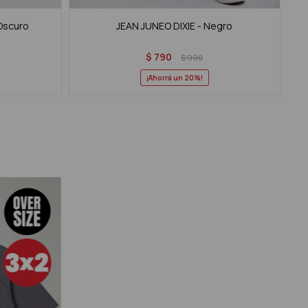
 Oscuro
JEAN JUNEO DIXIE - Negro
$
790
$
990
20