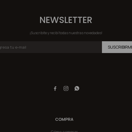
NEWSLETTER
¡Suscribite y recibí todas nuestras novedades!
SUSCRIBIRM



COMPRA
Cómo comprar