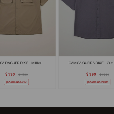
SA DAGUER DIXIE - Militar
CAMISA QUEIRA DIXIE - Gri
$
590
$
990
$
1.390
$
1.390
57
28