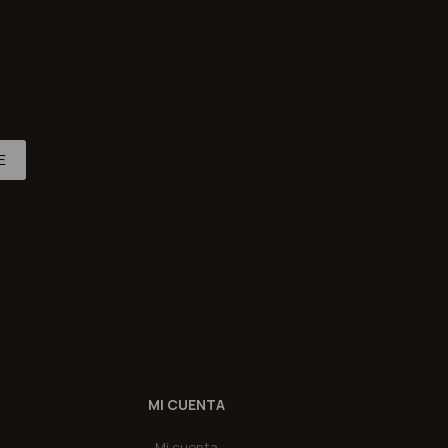
E
MI CUENTA
Mi cuenta