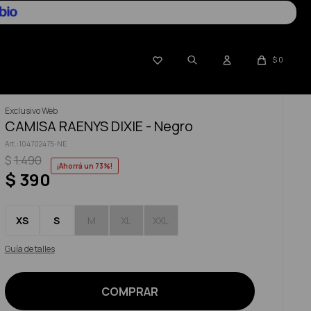

$
0
Exclusivo Web
CAMISA RAENYS DIXIE - Negro
104702475-NE
$
1.490
73
$
390
XS
S
M
XL
XXL
Guía de talles
COMPRAR