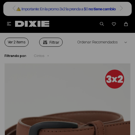


CINTOS
Ver
Recomendados
Filtrando por:
Cintos