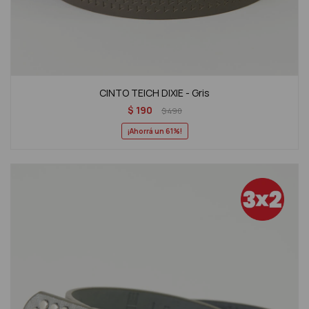
CINTO TEICH DIXIE - Gris
$
190
$
490
61