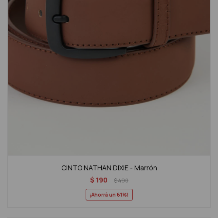
CINTO NATHAN DIXIE - Marrón
$
190
$
490
61