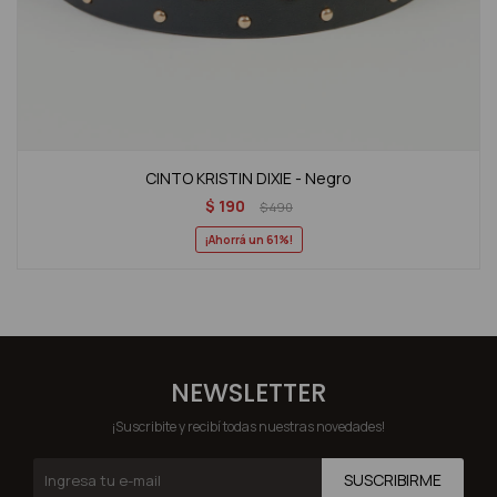
CINTO KRISTIN DIXIE - Negro
$
190
$
490
61
NEWSLETTER
¡Suscribite y recibí todas nuestras novedades!
SUSCRIBIRME