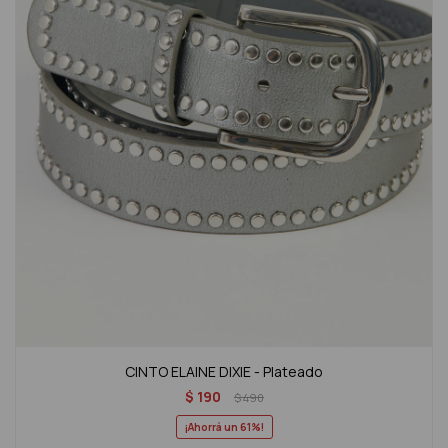
CINTO ELAINE DIXIE - Plateado
$
190
$
490
61