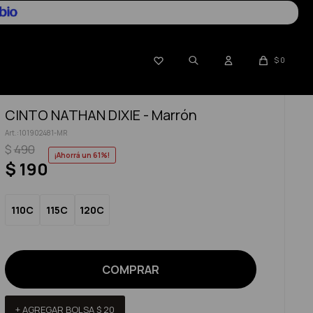

$
0
CINTO NATHAN DIXIE - Marrón
101902481-MR
$
490
61
$
190
110C
115C
120C
COMPRAR
+ AGREGAR BOLSA
$
20