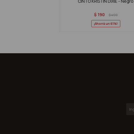
CINTO KRISTIN DIXIE - Negro
$
190
$
490
61