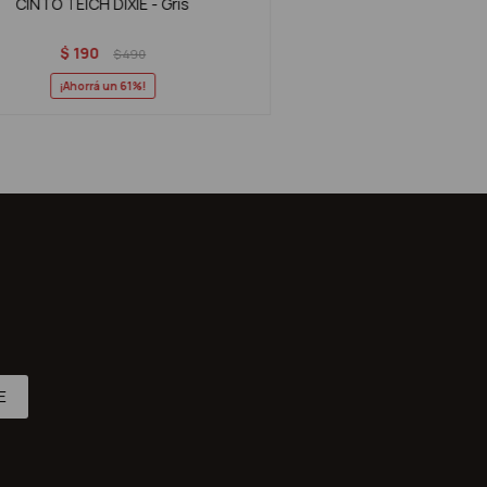
CINTO TEICH DIXIE - Gris
$
190
$
490
61
E