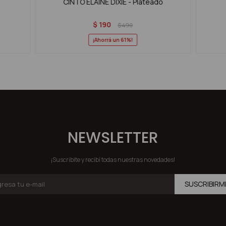
CINTO ELAINE DIXIE - Plateado
$
190
$
490
61
NEWSLETTER
¡Suscribite y recibí todas nuestras novedades!
SUSCRIBIRM