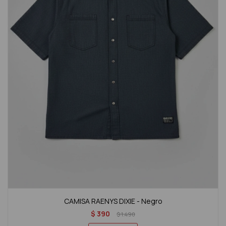
CAMISA RAENYS DIXIE - Negro
$
390
$
1.490