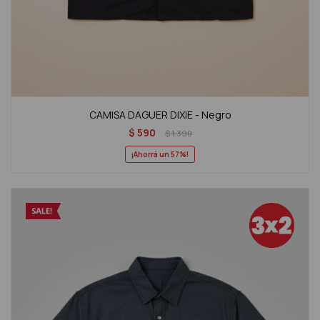
CAMISA DAGUER DIXIE - Negro
$
590
$
1.390
57