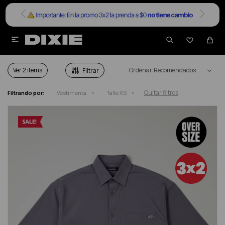


VESTIMENTA EN SALE TALLE XS
Ver
Recomendados
Quitar filtros
Filtrando por:
Vestimenta
Talle XS