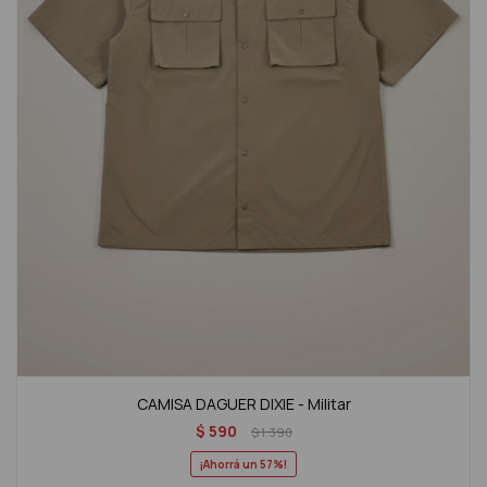
CAMISA DAGUER DIXIE - Militar
$
590
$
1.390
57