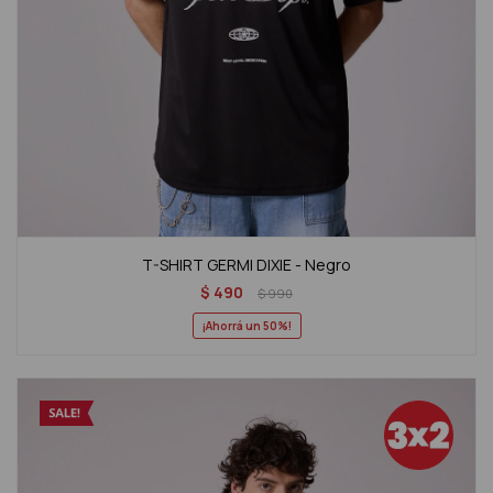
T-SHIRT GERMI DIXIE - Negro
$
490
$
990
50