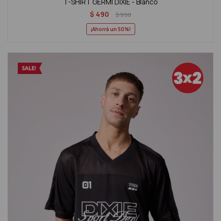
T-SHIRT GERMI DIXIE - Blanco
$
490
$
990
50