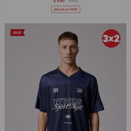
$
490
$
990
50