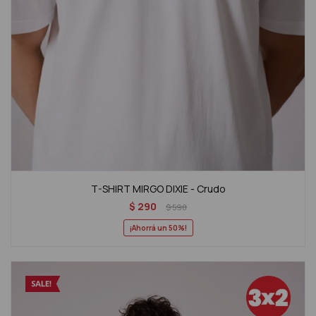
T-SHIRT MIRGO DIXIE - Crudo
$
290
$
590
50