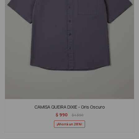
CAMISA QUEIRA DIXIE - Gris Oscuro
$
990
$
1.390
28