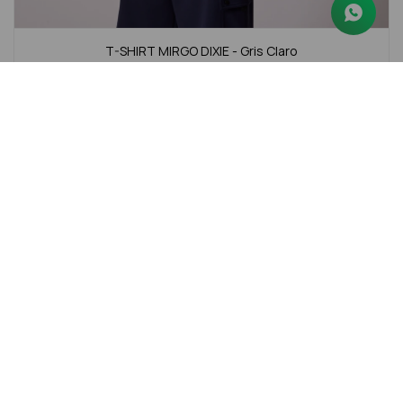
T-SHIRT MIRGO DIXIE - Gris Claro
$
290
$
590
50