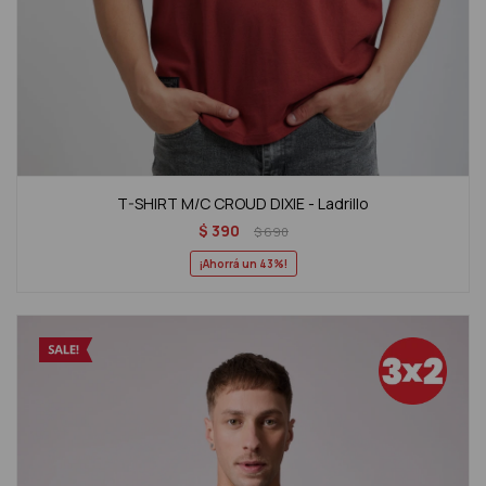
T-SHIRT M/C CROUD DIXIE - Ladrillo
$
390
$
690
43