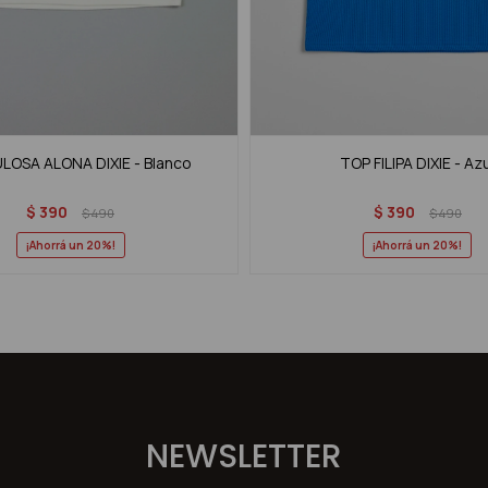
OSA ALONA DIXIE - Blanco
TOP FILIPA DIXIE - Az
$
390
$
390
$
490
$
490
20
20
NEWSLETTER