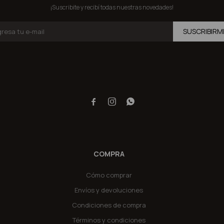
¡Suscribite y recibí todas nuestras novedades!
SUSCRIBIRM



COMPRA
Cómo comprar
Envíos y devoluciones
Condiciones de compra
Términos y condiciones