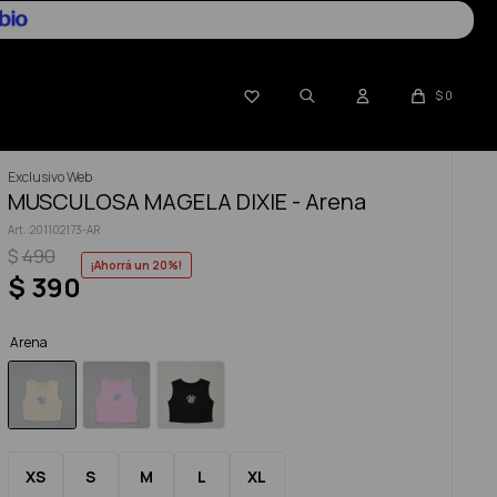

$
0
Exclusivo Web
MUSCULOSA MAGELA DIXIE - Arena
201102173-AR
$
490
20
$
390
Arena
XS
S
M
L
XL