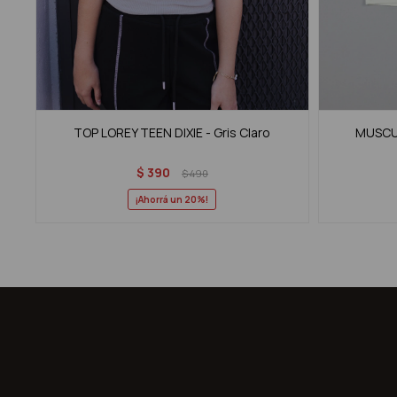
TOP LOREY TEEN DIXIE - Gris Claro
MUSCUL
$
390
$
490
20