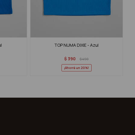
ul
TOP NUMA DIXIE - Azul
$
390
$
490
20