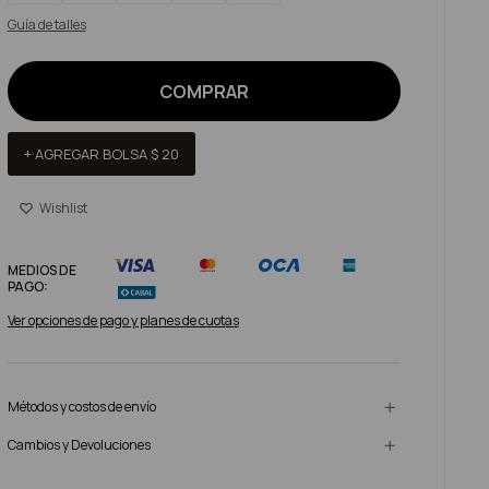
Guía de talles
COMPRAR
+ AGREGAR BOLSA
$
20
MEDIOS DE
PAGO:
Ver opciones de pago y planes de cuotas
Métodos y costos de envío
Cambios y Devoluciones