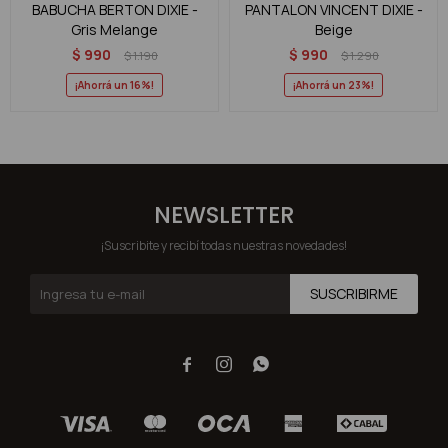
BABUCHA BERTON DIXIE -
PANTALON VINCENT DIXIE -
Gris Melange
Beige
$
990
$
990
$
1.190
$
1.290
16
23
NEWSLETTER
¡Suscribite y recibí todas nuestras novedades!
SUSCRIBIRME


