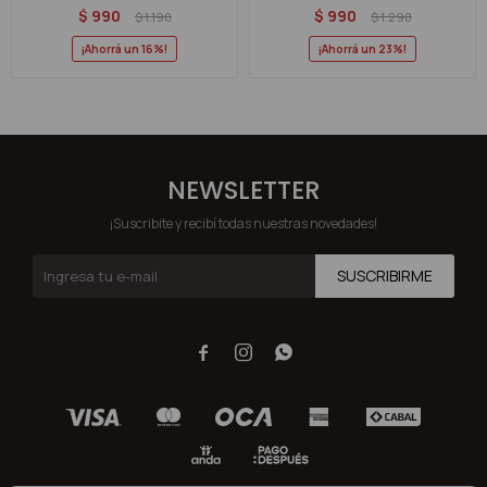
$
990
$
990
$
1.190
$
1.290
16
23
NEWSLETTER
¡Suscribite y recibí todas nuestras novedades!
SUSCRIBIRME


