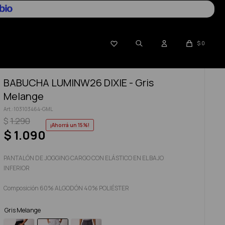

$
0
BABUCHA LUMINW26 DIXIE - Gris
Melange
103103464-GML
$
1.290
15
$
1.090
PANTALÓN DE JOGGING CARGO CON ELÁSTICO EN EL BAJO
INFERIOR
Composición 60% ALGODÓN 40% POLIÉSTER
Gris Melange