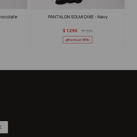
hocolate
PANTALON SOLMI DIXIE - Navy
$
1.290
$
1.590
18
E