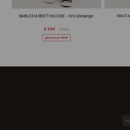
BABUCHA BERTON DIXIE - Gris Melange
PANTAL
$
990
$
1.190
16