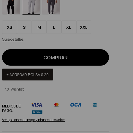
XS
S
M
L
XL
XXL
Guía de talles
COMPRAR
+ AGREGAR BOLSA
$
20
MEDIOS DE
PAGO:
Ver opciones de pago y planes de cuotas