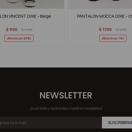
ON VINCENT DIXIE - Beige
PANTALON MOCCA DIXIE - C
$
990
$
1.190
$
1.290
$
1.290
23
7
NEWSLETTER
¡Suscribite y recibí todas nuestras novedades!
SUSCRIBIRM