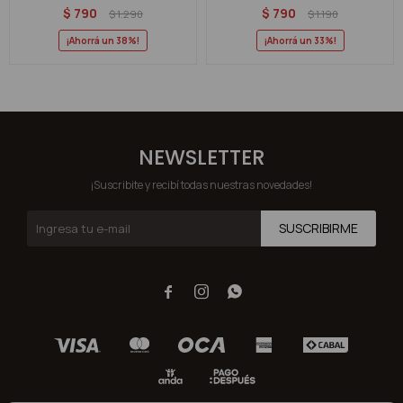
$
790
$
790
$
1.290
$
1.190
38
33
NEWSLETTER
¡Suscribite y recibí todas nuestras novedades!
SUSCRIBIRME


