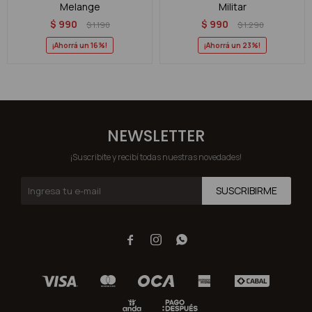
Melange
Militar
$
990
$
990
$
1.190
$
1.290
16
23
NEWSLETTER
¡Suscribite y recibí todas nuestras novedades!
SUSCRIBIRME


