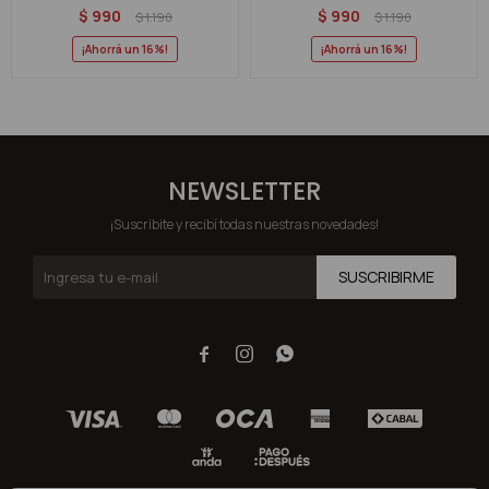
$
990
$
990
$
1.190
$
1.190
16
16
NEWSLETTER
¡Suscribite y recibí todas nuestras novedades!
SUSCRIBIRME


