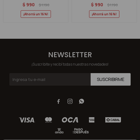
$
990
$
990
$
1.190
$
1.190
16
16
NEWSLETTER
¡Suscribite y recibí todas nuestras novedades!
SUSCRIBIRME


