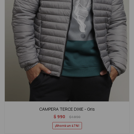
CAMPERA TERCE DIXIE - Gris
$
990
$
1.890
47