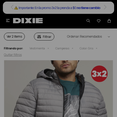


CAMPERAS HOMBRE EN COLOR GRIS
Ver
Recomendados
Filtrando por:
Vestimenta
Camperas
Color:
Gris
Quitar filtros