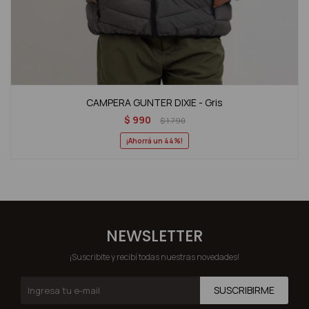
CAMPERA GUNTER DIXIE - Gris
$
990
$
1.790
44
NEWSLETTER
¡Suscribite y recibí todas nuestras novedades!
SUSCRIBIRME