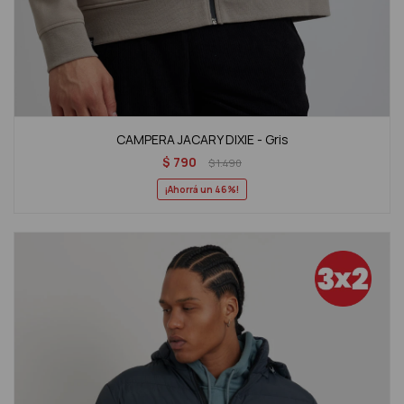
CAMPERA JACARY DIXIE - Gris
$
790
$
1.490
46