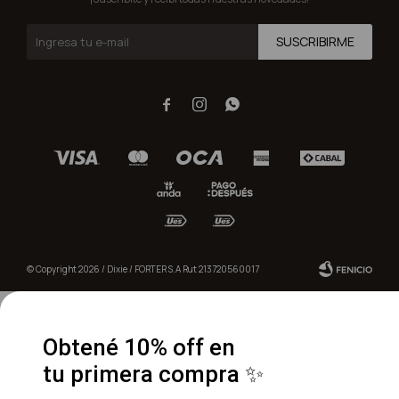
SUSCRIBIRME



© Copyright 2026 / Dixie / FORTER S.A Rut 213720560017
Obtené 10% off en
tu primera compra ✨
Fenicio