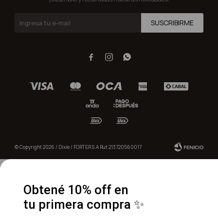
SUSCRIBIRME



© Copyright 2026 / Dixie / FORTER S.A Rut 213720560017
Obtené 10% off en
tu primera compra ✨
Fenicio