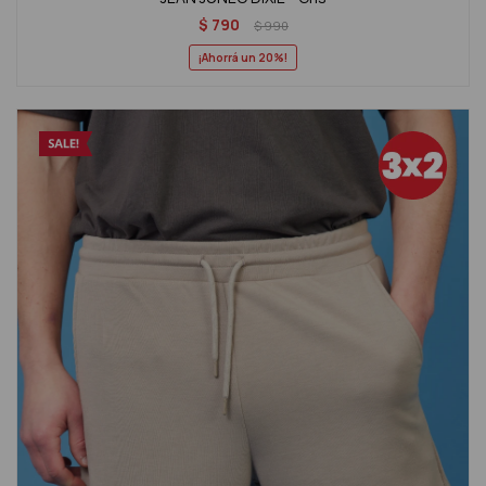
$
790
$
990
20