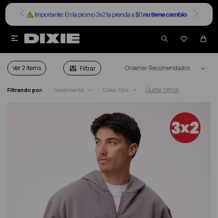


VESTIMENTA HOMBRE EN COLOR GRIS
Ver
Recomendados
Quitar filtros
Filtrando por:
Vestimenta
Color:
Gris