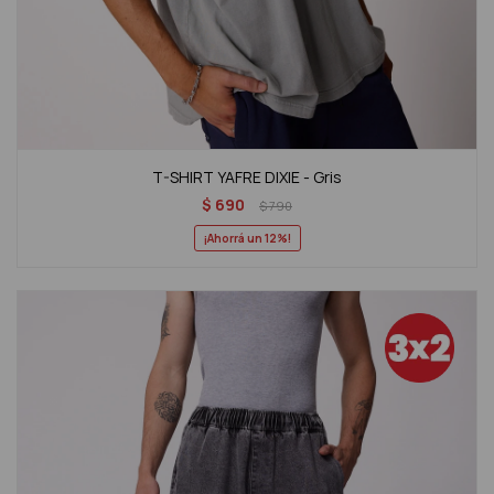
T-SHIRT YAFRE DIXIE - Gris
$
690
$
790
12