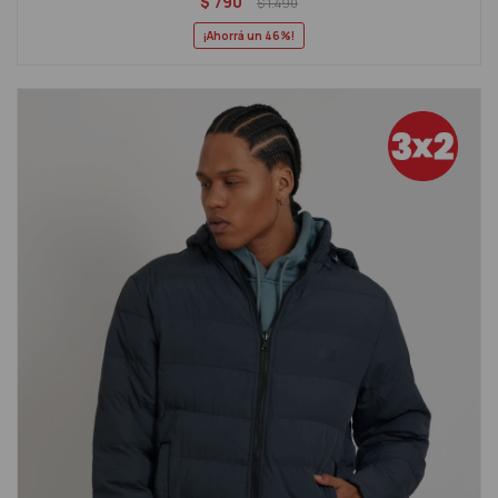
$
790
$
1.490
46