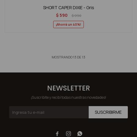
SHORT CAPER DIXIE - Gris
$
590
$
990
40
MOSTRANDO
13
DE
13
NEWSLETTER
¡Suscribite y recibí todas nuestras novedades!
SUSCRIBIRME


