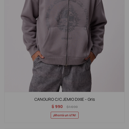
CANGURO C/C JEMIO DIXIE - Gris
$
990
$
1.690
41