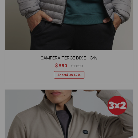
CAMPERA TERCE DIXIE - Gris
$
990
$
1.890
47