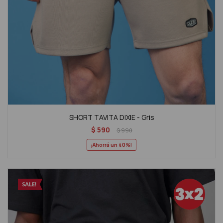
SHORT TAVITA DIXIE - Gris
$
590
$
990
40