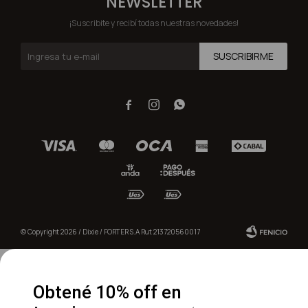
NEWSLETTER
¡Suscribite y recibí todas nuestras novedades!
SUSCRIBIRME



© Copyright 2026 / Dixie / FORTER S.A Rut 213720560017
Obtené 10% off en