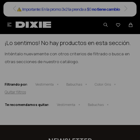


NO SE HAN RECUPERADO PRODUCTOS
¡Lo sentimos! No hay productos en esta sección.
Inténtalo nuevamente con otros criterios de filtrado o busca en
otras secciones de nuestro catálogo.
Filtrando por:
Vestimenta
Babuchas
Color:
Gris
Quitar filtros
Te recomendamos quitar:
Vestimenta
Babuchas