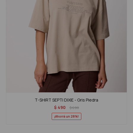
T-SHIRT SEPTI DIXIE - Gris Piedra
$
490
$
690
28