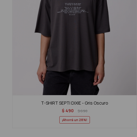
T-SHIRT SEPTI DIXIE - Gris Oscuro
$
490
$
690
28