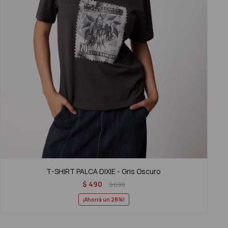
T-SHIRT PALCA DIXIE - Gris Oscuro
$
490
$
690
28