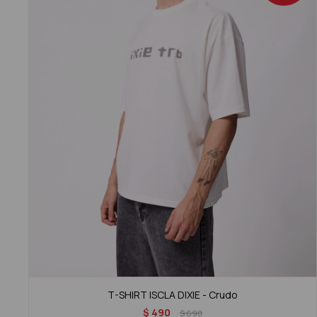
T-SHIRT ISCLA DIXIE - Crudo
$
490
$
690