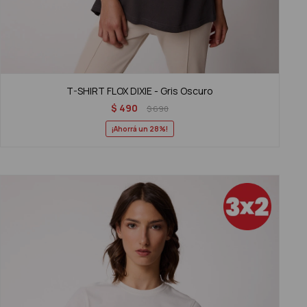
T-SHIRT FLOX DIXIE - Gris Oscuro
$
490
$
690
28