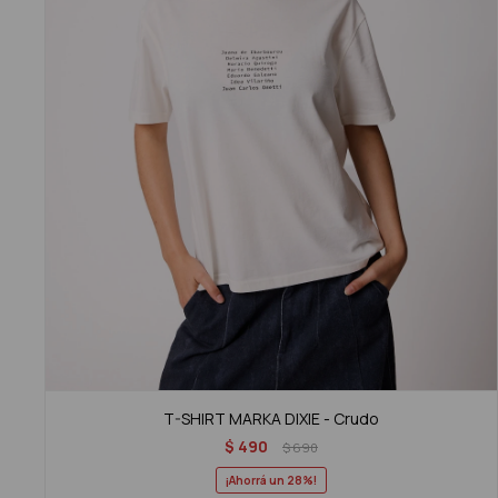
T-SHIRT MARKA DIXIE - Crudo
$
490
$
690
28