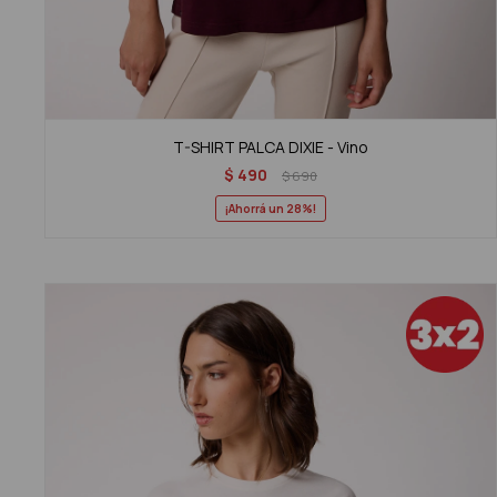
T-SHIRT PALCA DIXIE - Vino
$
490
$
690
28