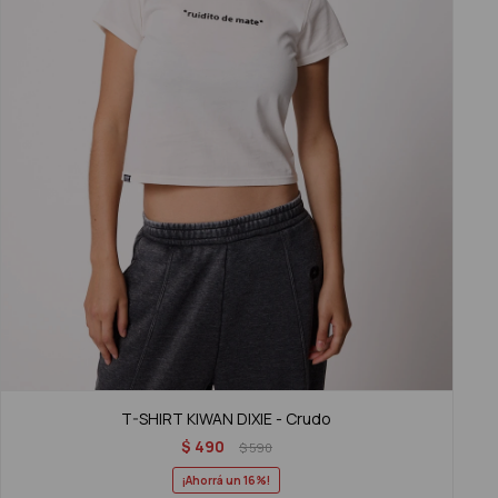
T-SHIRT KIWAN DIXIE - Crudo
$
490
$
590
16