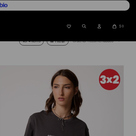

$
0
Ver
Recomendados