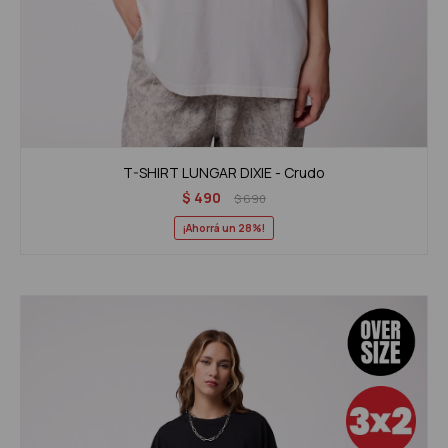
T-SHIRT LUNGAR DIXIE - Crudo
$
490
$
690
28