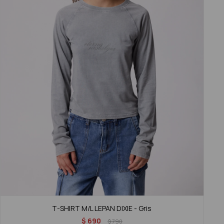
T-SHIRT M/L LEPAN DIXIE - Gris
$
690
$
790