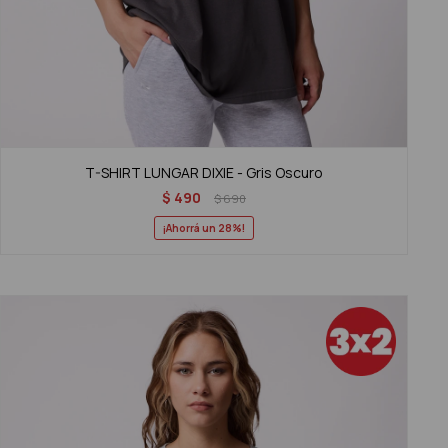
T-SHIRT LUNGAR DIXIE - Gris Oscuro
$
490
$
690
28