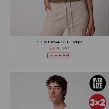
T-SHIRT KIWAN DIXIE - Taupe
$
490
$
590
16