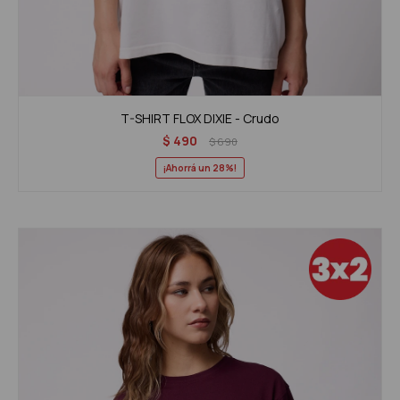
T-SHIRT FLOX DIXIE - Crudo
$
490
$
690
28