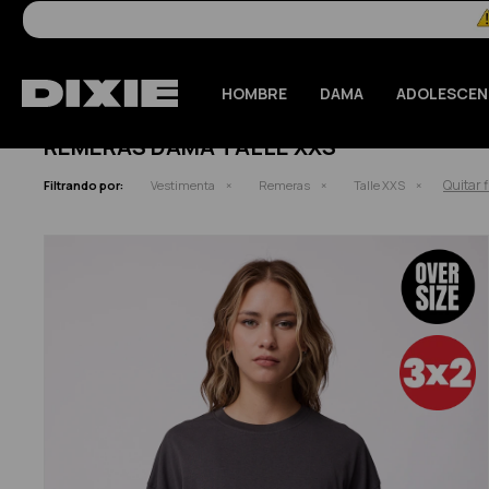
HOMBRE
DAMA
ADOLESCEN
REMERAS DAMA TALLE XXS
Quitar f
Filtrando por:
Vestimenta
Remeras
Talle XXS