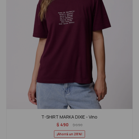
T-SHIRT MARKA DIXIE - Vino
$
490
$
690
28