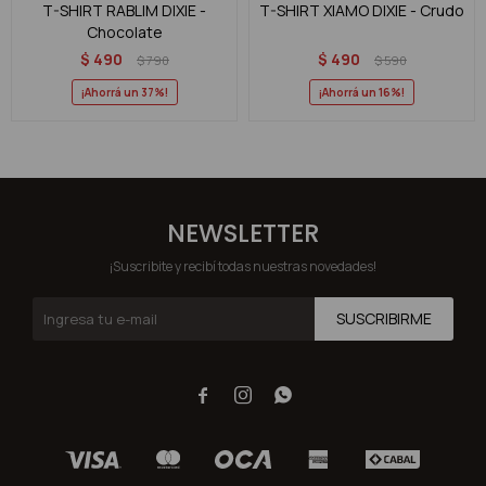
T-SHIRT RABLIM DIXIE -
T-SHIRT XIAMO DIXIE - Crudo
Chocolate
$
490
$
490
$
790
$
590
37
16
NEWSLETTER
¡Suscribite y recibí todas nuestras novedades!
SUSCRIBIRME


