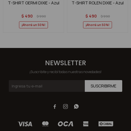
T-SHIRT GERMI DIXIE - Azul
T-SHIRT ROLEN DIXIE - Azul
$
490
$
490
$
990
$
990
50
50
NEWSLETTER
¡Suscribite y recibí todas nuestras novedades!
SUSCRIBIRME


