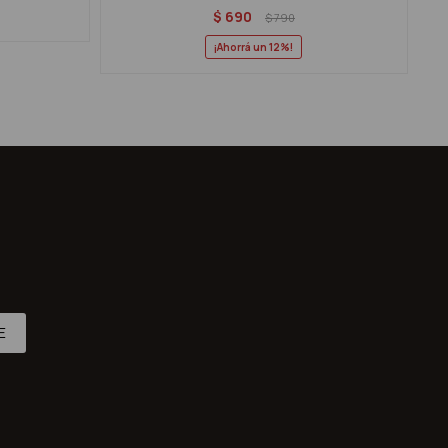
$
690
$
790
12
E