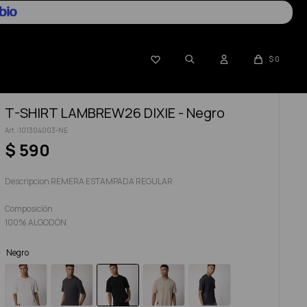

$
0
T-SHIRT LAMBREW26 DIXIE - Negro
101304003-NE
$
590
Descripcion REMERA ESTAMPADA REGULAR
Composición
100% ALGODÓN
Negro