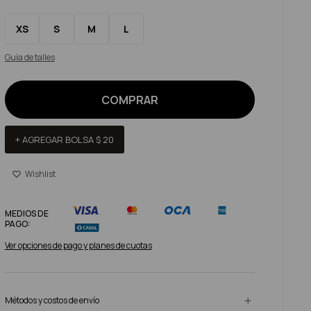
XS
S
M
L
Guía de talles
COMPRAR
+ AGREGAR BOLSA
$
20
MEDIOS DE
PAGO:
Ver opciones de pago y planes de cuotas
Métodos y costos de envío