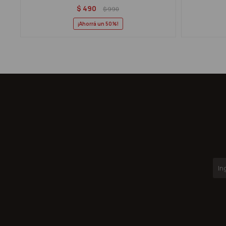
$
490
$
990
50