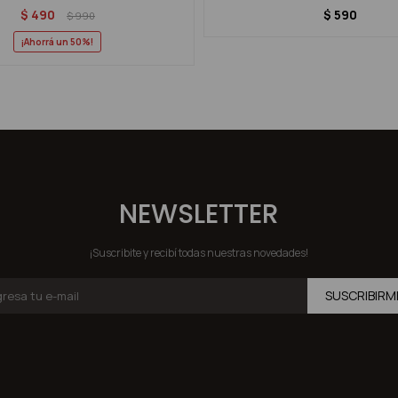
$
490
$
590
$
990
50
NEWSLETTER
¡Suscribite y recibí todas nuestras novedades!
SUSCRIBIRM