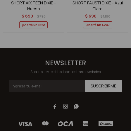
SHORT AIX TEEN DIXIE -
SHORT FAUSTI DIXIE - Azul
Hueso
Claro
$
690
$
690
$
790
$
1.190
12
42
NEWSLETTER
¡Suscribite y recibí todas nuestras novedades!
SUSCRIBIRME


