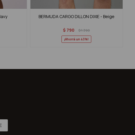
Navy
BERMUDA CARGO DILLON DIXIE - Beige
$
790
$
1.390
43
E