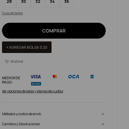
28
30
32
34
36
Guía de talles
COMPRAR
+ AGREGAR BOLSA
$
20
MEDIOS DE
PAGO:
Ver opciones de pago y planes de cuotas
Métodos y costos de envío
Cambios y Devoluciones