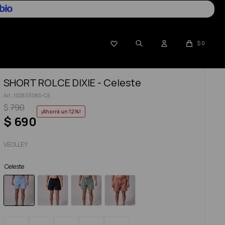

$
0
SHORT ROLCE DIXIE - Celeste
102603080-CE
$
790
12
$
690
VEOLLEY
Celeste