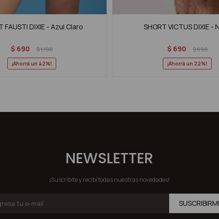
 FAUSTI DIXIE - Azul Claro
SHORT VICTUS DIXIE - 
$
690
$
690
$
1.190
$
890
42
22
NEWSLETTER
¡Suscribite y recibí todas nuestras novedades!
SUSCRIBIRM