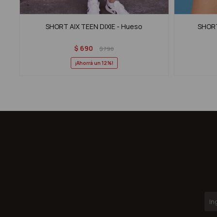
SHORT AIX TEEN DIXIE - Hueso
SHORT
$
690
$
790
12