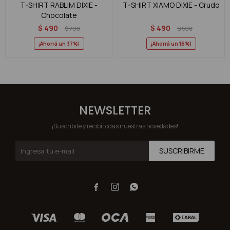
T-SHIRT RABLIM DIXIE -
T-SHIRT XIAMO DIXIE - Crudo
Chocolate
$
490
$
490
$
790
$
590
37
16
NEWSLETTER
¡Suscribite y recibí todas nuestras novedades!
SUSCRIBIRME


