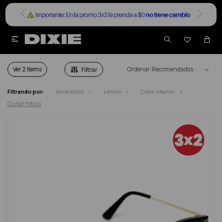


LENTES DAMA EN COLOR MARRÓN
Ver
Recomendados
Filtrando por:
Accesorios
Lentes
Color:
Marrón
Quitar filtros