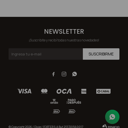
NEWSLETTER
¡Suscribite y recibí todas nuestras novedades!
SUSCRIBIRME



© Copyright 2026 / Dixie / FORTER S.A Rut 213720560017