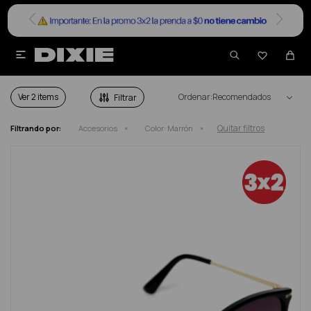


ACCESORIOS DAMA EN COLOR MARRÓN
Ver
Recomendados
Quitar filtros
Filtrando por:
Accesorios
Color:
Marrón