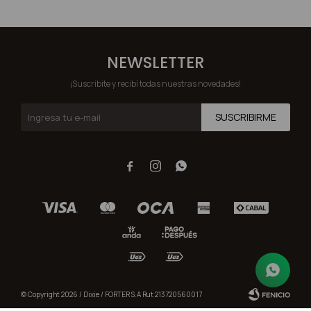
NEWSLETTER
¡Suscribite y recibí todas nuestras novedades!
SUSCRIBIRME



© Copyright 2026 / Dixie / FORTER S.A Rut 213720560017