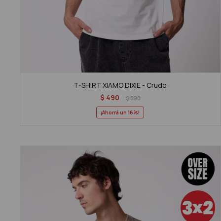
T-SHIRT XIAMO DIXIE - Crudo
$
490
$
590
16