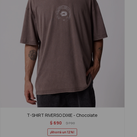
T-SHIRT RIVERSO DIXIE - Chocolate
$
690
$
790
12