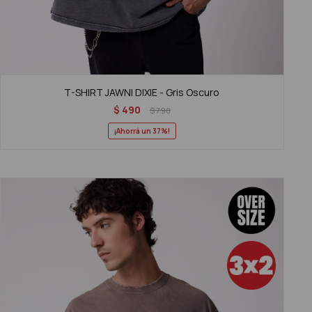
T-SHIRT JAWNI DIXIE - Gris Oscuro
$
490
$
790
37