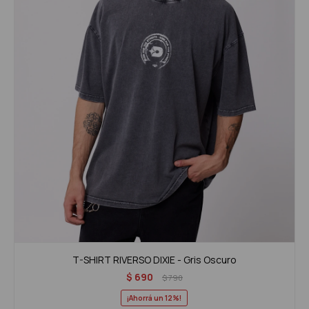
T-SHIRT RIVERSO DIXIE - Gris Oscuro
$
690
$
790
12