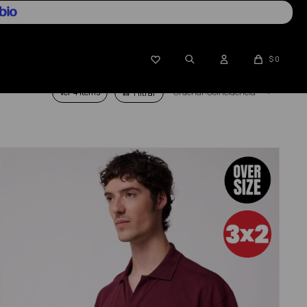

$
0
Ver
Coincidencia