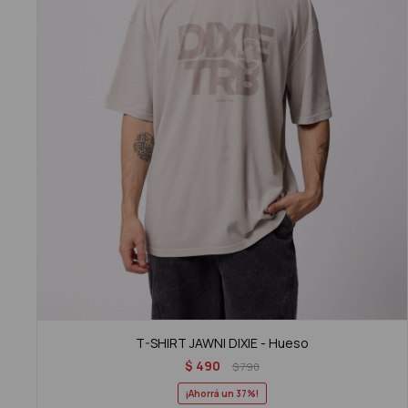
T-SHIRT JAWNI DIXIE - Hueso
$
490
$
790
37