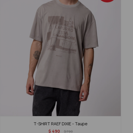
T-SHIRT RAEF DIXIE - Taupe
$
490
$
790