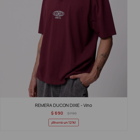
REMERA DUCON DIXIE - Vino
$
690
$
790
12