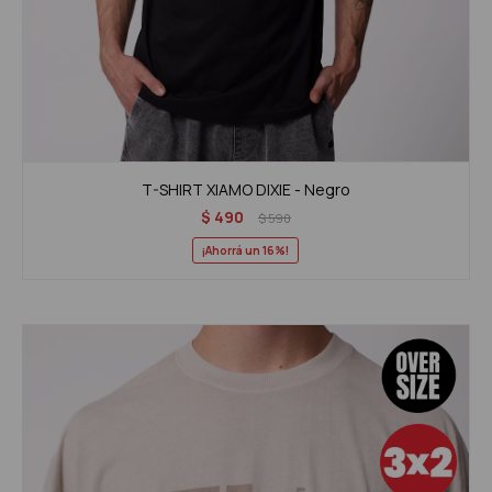
T-SHIRT XIAMO DIXIE - Negro
$
490
$
590
16