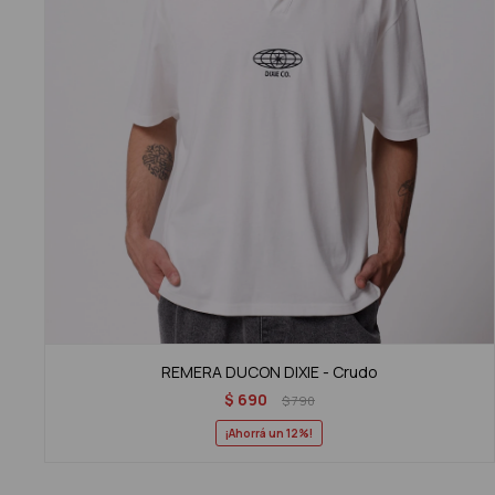
REMERA DUCON DIXIE - Crudo
$
690
$
790
12