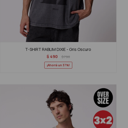
T-SHIRT RABLIM DIXIE - Gris Oscuro
$
490
$
790
37