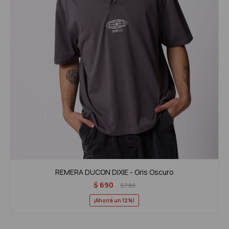
REMERA DUCON DIXIE - Gris Oscuro
$
690
$
790
12