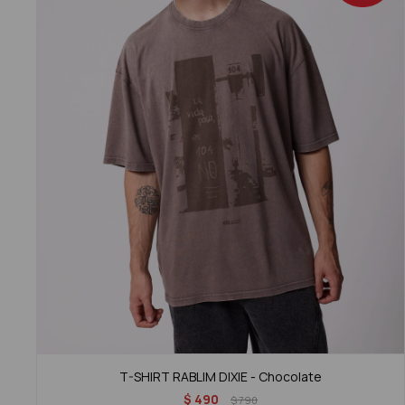
T-SHIRT RABLIM DIXIE - Chocolate
$
490
$
790