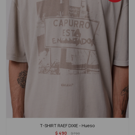
T-SHIRT RAEF DIXIE - Hueso
$
490
$
790