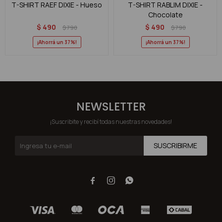
T-SHIRT RAEF DIXIE - Hueso
T-SHIRT RABLIM DIXIE -
Chocolate
$
490
$
490
$
790
$
790
37
37
NEWSLETTER
¡Suscribite y recibí todas nuestras novedades!
SUSCRIBIRME


