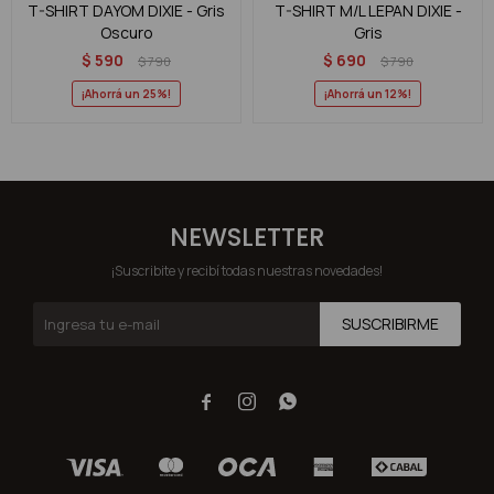
T-SHIRT DAYOM DIXIE - Gris
T-SHIRT M/L LEPAN DIXIE -
Oscuro
Gris
$
590
$
690
$
790
$
790
25
12
NEWSLETTER
¡Suscribite y recibí todas nuestras novedades!
SUSCRIBIRME


