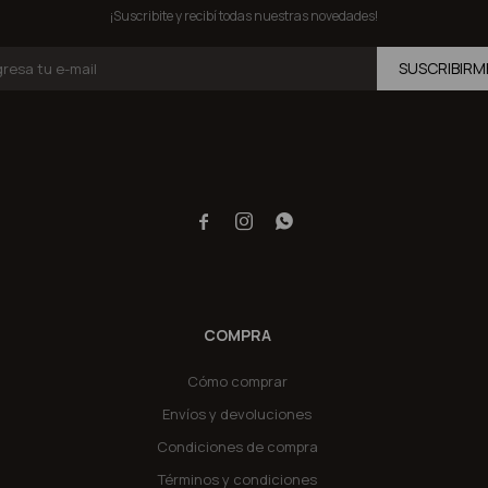
¡Suscribite y recibí todas nuestras novedades!
SUSCRIBIRM



COMPRA
Cómo comprar
Envíos y devoluciones
Condiciones de compra
Términos y condiciones