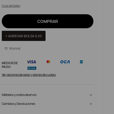
Guía de talles
COMPRAR
+ AGREGAR BOLSA
$
20
MEDIOS DE
PAGO:
Ver opciones de pago y planes de cuotas
Métodos y costos de envío
Cambios y Devoluciones