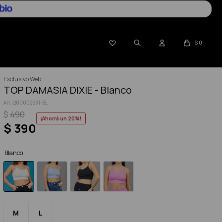

$
0
Exclusivo Web
TOP DAMASIA DIXIE - Blanco
200002531-BL
$
490
20
$
390
Blanco
M
L