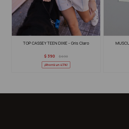
TOP CASSEY TEEN DIXIE - Gris Claro
MUSCUL
$
390
$
690
43