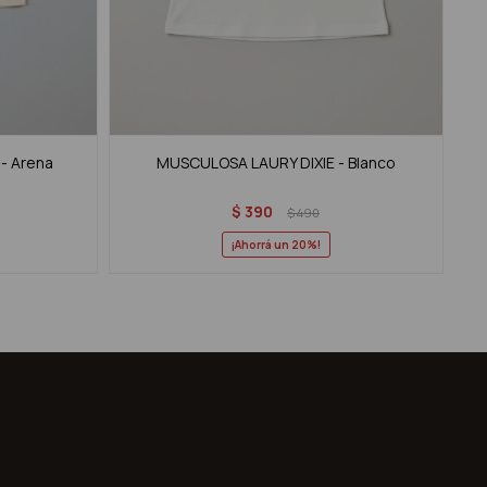
- Arena
MUSCULOSA LAURY DIXIE - Blanco
$
390
$
490
20