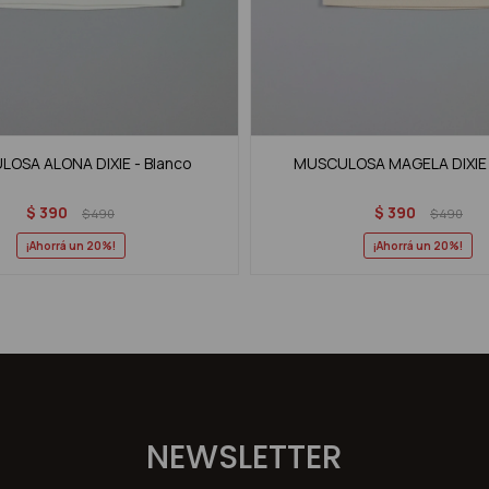
OSA ALONA DIXIE - Blanco
MUSCULOSA MAGELA DIXIE 
$
390
$
390
$
490
$
490
20
20
NEWSLETTER