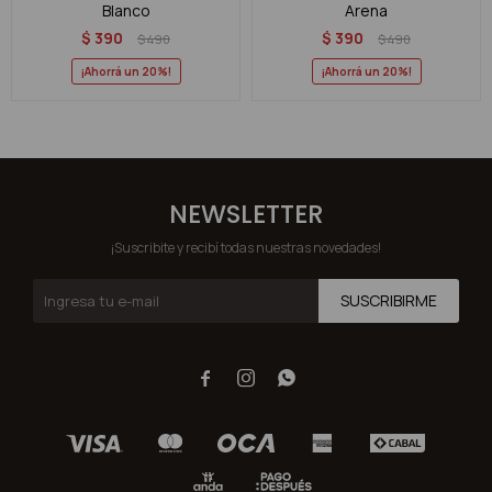
Blanco
Arena
$
390
$
390
$
490
$
490
20
20
NEWSLETTER
¡Suscribite y recibí todas nuestras novedades!
SUSCRIBIRME


