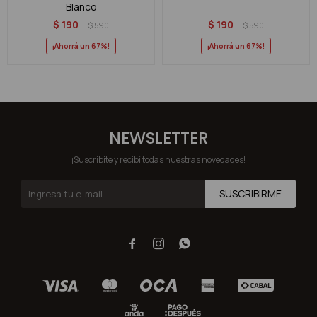
Blanco
$
190
$
190
$
590
$
590
67
67
NEWSLETTER
¡Suscribite y recibí todas nuestras novedades!
SUSCRIBIRME


