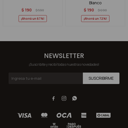
Blanco
$
190
$
190
$
590
$
690
67
72
NEWSLETTER
¡Suscribite y recibí todas nuestras novedades!
SUSCRIBIRME


