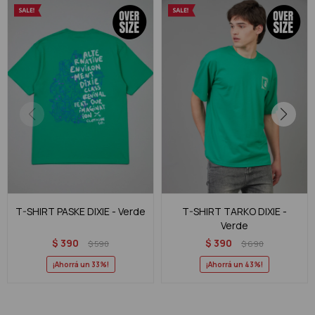
T-SHIRT PASKE DIXIE - Verde
T-SHIRT TARKO DIXIE -
Verde
$
390
$
390
$
590
$
690
33
43