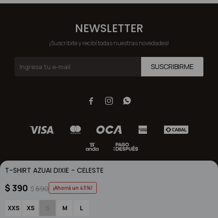
NEWSLETTER
¡Suscribite y recibí todas nuestras novedades!
SUSCRIBIRME



T-SHIRT AZUAI DIXIE - CELESTE
$
390
$
690
43
© Copyright 2026 / Dixie / FORTER S.A Rut 213720560017
XXS
XS
S
M
L