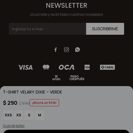
NEWSLETTER
¡Suscribite y recibí todas nuestras novedades!
SUSCRIBIRME



T-SHIRT VELARY DIXIE - VERDE
$
290
$
590
50
© Copyright 2026 / Dixie / FORTER S.A Rut 213720560017
XXS
XS
S
M
Guía de talles