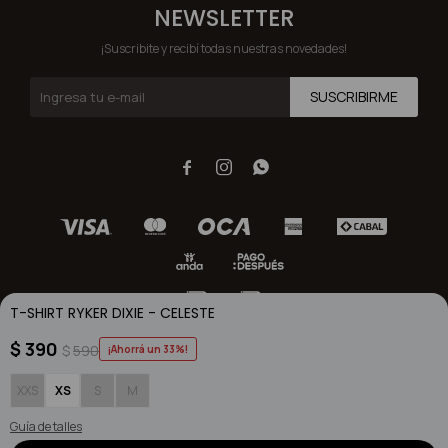
NEWSLETTER
¡Suscribite y recibí todas nuestras novedades!
SUSCRIBIRME



T-SHIRT RYKER DIXIE - CELESTE
$
390
$
590
33
© Copyright 2026 / Dixie / FORTER S.A Rut 213720560017
XXS
XS
S
M
Guía de talles