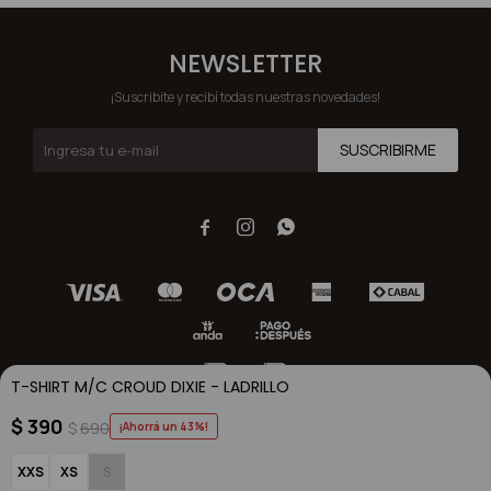
NEWSLETTER
¡Suscribite y recibí todas nuestras novedades!
SUSCRIBIRME



T-SHIRT M/C CROUD DIXIE - LADRILLO
$
390
$
690
43
© Copyright 2026 / Dixie / FORTER S.A Rut 213720560017
XXS
XS
S