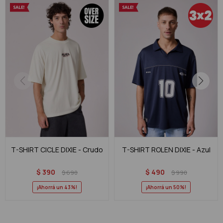
T-SHIRT CICLE DIXIE - Crudo
T-SHIRT ROLEN DIXIE - Azul
$
390
$
490
$
690
$
990
43
50