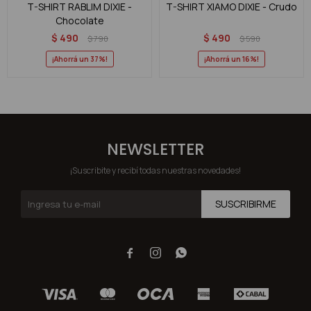
T-SHIRT RABLIM DIXIE -
T-SHIRT XIAMO DIXIE - Crudo
Chocolate
$
490
$
490
$
790
$
590
37
16
NEWSLETTER
¡Suscribite y recibí todas nuestras novedades!
SUSCRIBIRME


