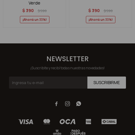
Verde
$
390
$
390
$
590
$
590
33
33
NEWSLETTER
¡Suscribite y recibí todas nuestras novedades!
SUSCRIBIRME


