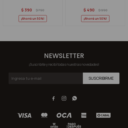
$
390
$
490
$
790
$
990
50
50
NEWSLETTER
¡Suscribite y recibí todas nuestras novedades!
SUSCRIBIRME


